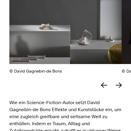
© Da
© David Gagnebin-de Bons
Wie ein Science-Fiction-Autor setzt David
Gagnebin-de Bons Effekte und Kunststücke ein, um
eine zugleich greifbare und seltsame Welt zu
enthüllen. Indem er Traum, Alltag und
Zufallsprodukte mischt, schafft er in virtuoser Weise