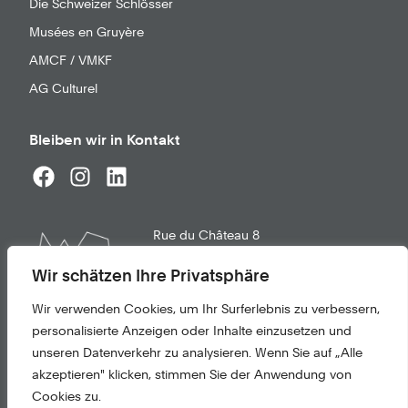
Die Schweizer Schlösser
Musées en Gruyère
AMCF / VMKF
AG Culturel
Bleiben wir in Kontakt
Rue du Château 8
1663
Gruyères
info@chateau-gruyeres.ch
Wir schätzen Ihre Privatsphäre
+41 26 921 21 02
Wir verwenden Cookies, um Ihr Surferlebnis zu verbessern,
personalisierte Anzeigen oder Inhalte einzusetzen und
Allgemeine Nutzungsbedingungen
unseren Datenverkehr zu analysieren. Wenn Sie auf „Alle
Datenschutz
akzeptieren" klicken, stimmen Sie der Anwendung von
Cookies zu.