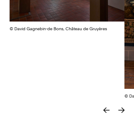
© David Gagnebin-de Bons, Château de Gruyères
© Da