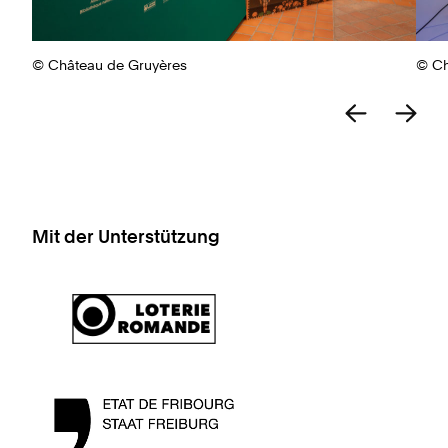
© Château de Gruyères
© Ch
Mit der Unterstützung