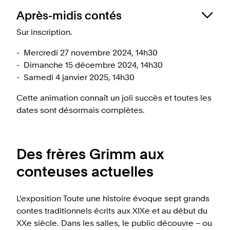
Après-midis contés
Sur inscription.
Mercredi 27 novembre 2024, 14h30
Dimanche 15 décembre 2024, 14h30
Samedi 4 janvier 2025, 14h30
Cette animation connaît un joli succès et toutes les
dates sont désormais complètes.
Laissez-vous emporter par la magie des contes de
Noël en compagnie de notre conteuse, Sylvie
Des frères Grimm aux
Ruffieux.
conteuses actuelles
Public: enfants dès 6 ans
Durée: 1 heure
L’exposition Toute une histoire évoque sept grands
Animation suivie d'un petit goûter dans la cour du
contes traditionnels écrits aux XIXe et au début du
château.
XXe siècle. Dans les salles, le public découvre – ou