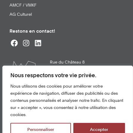
AMCF / VMKF
AG Culturel
Restons en contact!
Rue du Château 8
1663
Gruyères
info@chateau-gruyeres.ch
Nous respectons votre vie privée.
+41 26 921 21 02
Nous utilisons des cookies pour améliorer votre
expérience de navigation, diffuser des publicités ou des
Conditions d'utilisation
contenus personnalisés et analyser notre trafic. En cliquant
Protection des données
sur « accepter », vous consentez à notre utilisation des
cookies.
© 2026 Château de Gruyères
Personnaliser
Accepter