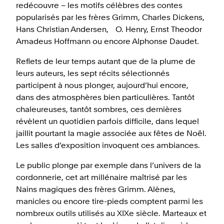
redécouvre – les motifs célèbres des contes
Prix: animation comprise dans le prix du billet
popularisés par les frères Grimm, Charles Dickens,
d'entrée au château
Hans Christian Andersen, O. Henry, Ernst Theodor
Nombre de places limité à 25 personnes.
Amadeus Hoffmann ou encore Alphonse Daudet.
Inscription requise:
Reflets de leur temps autant que de la plume de
info@chateau-gruyeres.ch
leurs auteurs, les sept récits sélectionnés
ou par téléphone: +41 26 921 21 02
participent à nous plonger, aujourd’hui encore,
dans des atmosphères bien particulières. Tantôt
chaleureuses, tantôt sombres, ces dernières
révèlent un quotidien parfois difficile, dans lequel
jaillit pourtant la magie associée aux fêtes de Noël.
Les salles d’exposition invoquent ces ambiances.
Le public plonge par exemple dans l’univers de la
cordonnerie, cet art millénaire maîtrisé par les
Nains magiques des frères Grimm. Alènes,
manicles ou encore tire-pieds comptent parmi les
nombreux outils utilisés au XIXe siècle. Marteaux et