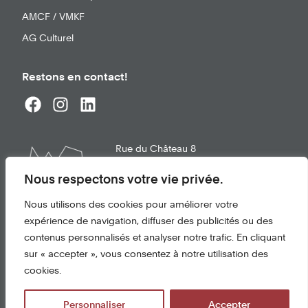
AMCF / VMKF
AG Culturel
Restons en contact!
Rue du Château 8
1663
Gruyères
info@chateau-gruyeres.ch
Nous respectons votre vie privée.
+41 26 921 21 02
Nous utilisons des cookies pour améliorer votre
expérience de navigation, diffuser des publicités ou des
Conditions d'utilisation
contenus personnalisés et analyser notre trafic. En cliquant
Protection des données
sur « accepter », vous consentez à notre utilisation des
cookies.
© 2026 Château de Gruyères
Personnaliser
Accepter