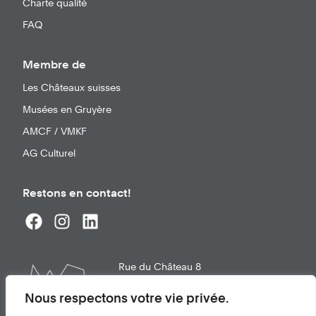
Charte qualité
FAQ
Membre de
Les Châteaux suisses
Musées en Gruyère
AMCF / VMKF
AG Culturel
Restons en contact!
Rue du Château 8
1663
Gruyères
info@chateau-gruyeres.ch
Nous respectons votre vie privée.
+41 26 921 21 02