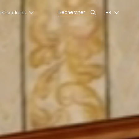
Search
et soutiens
FR
for: