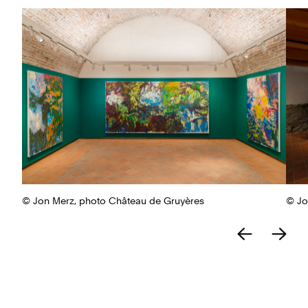
© Jon Merz, photo Château de Gruyères
© Jo