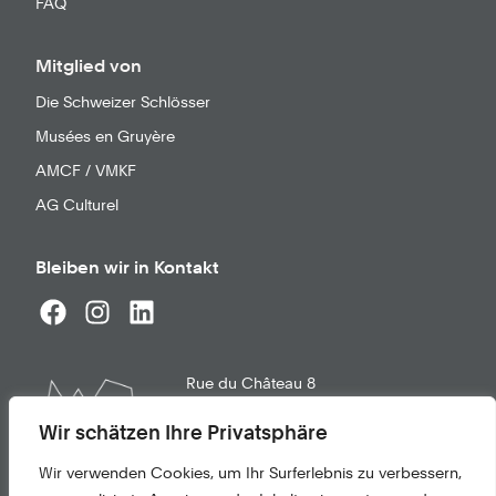
FAQ
Mitglied von
Die Schweizer Schlösser
Musées en Gruyère
AMCF / VMKF
AG Culturel
Bleiben wir in Kontakt
Rue du Château 8
1663
Gruyères
info@chateau-gruyeres.ch
Wir schätzen Ihre Privatsphäre
+41 26 921 21 02
Wir verwenden Cookies, um Ihr Surferlebnis zu verbessern,