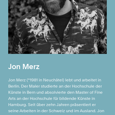
Jon Merz
Jon Merz (*1981 in Neuchâtel) lebt und arbeitet in
Berlin. Der Maler studierte an der Hochschule der
Künste in Bern und absolvierte den Master of Fine
Arts an der Hochschule für bildende Künste in
Hamburg. Seit über zehn Jahren präsentiert er
seine Arbeiten in der Schweiz und im Ausland. Jon