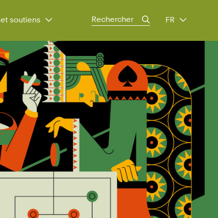
Search
et soutiens
FR
for: