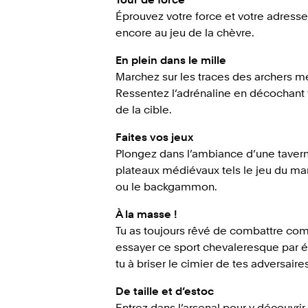
Éprouvez votre force et votre adresse
encore au jeu de la chèvre.
En plein dans le mille
Marchez sur les traces des archers méd
Ressentez l’adrénaline en décochant vo
de la cible.
Faites vos jeux
Plongez dans l’ambiance d’une taverne
plateaux médiévaux tels le jeu du mar
ou le backgammon.
À la masse !
Tu as toujours rêvé de combattre co
essayer ce sport chevaleresque par éq
tu à briser le cimier de tes adversaire
De taille et d’estoc
Entrez dans l’arsenal pour y découvrir