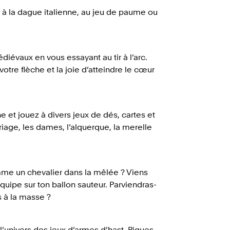
 à la dague italienne, au jeu de paume ou
iévaux en vous essayant au tir à l’arc.
tre flèche et la joie d’atteindre le cœur
 et jouez à divers jeux de dés, cartes et
iage, les dames, l’alquerque, la merelle
mme un chevalier dans la mêlée ? Viens
uipe sur ton ballon sauteur. Parviendras-
s à la masse ?
 l’univers des jeux d’armes d’hast. Piques