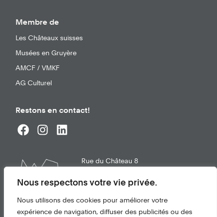
Membre de
Les Châteaux suisses
Musées en Gruyère
AMCF / VMKF
AG Culturel
Restons en contact!
Rue du Château 8
1663
Gruyères
info@chateau-gruyeres.ch
Nous respectons votre vie privée.
+41 26 921 21 02
Nous utilisons des cookies pour améliorer votre
expérience de navigation, diffuser des publicités ou des