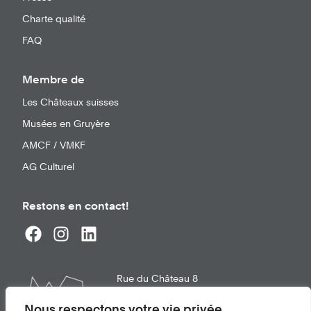
Charte qualité
FAQ
Membre de
Les Châteaux suisses
Musées en Gruyère
AMCF / VMKF
AG Culturel
Restons en contact!
Rue du Château 8
1663
Gruyères
info@chateau-gruyeres.ch
Nous respectons votre vie privée.