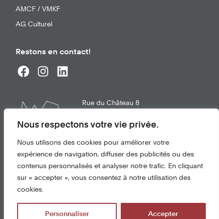
AMCF / VMKF
AG Culturel
Restons en contact!
Rue du Château 8
1663
Gruyères
info@chateau-gruyeres.ch
Nous respectons votre vie privée.
+41 26 921 21 02
Nous utilisons des cookies pour améliorer votre
expérience de navigation, diffuser des publicités ou des
Conditions d'utilisation
contenus personnalisés et analyser notre trafic. En cliquant
Protection des données
sur « accepter », vous consentez à notre utilisation des
cookies.
© 2026 Château de Gruyères
Personnaliser
Accepter