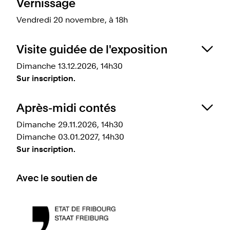
Vernissage
Vendredi 20 novembre, à 18h
Visite guidée de l'exposition
Dimanche 13.12.2026, 14h30
Sur inscription.
Découvrez
Noël le Magnifique
en compagnie
Après-midi contés
d'Élise Meyer, commissaire de l'exposition.
Dimanche 29.11.2026, 14h30
Public: pour toutes et tous
Dimanche 03.01.2027, 14h30
Durée: 1 heure
Sur inscription.
Prix: compris avec le billet d'entrée au château
Laissez-vous emporter par la magie de Noël en
Nombre de places: 20 personnes
Avec le soutien de
compagnie de notre conteuse, Sylvie Ruffieux.
Inscription par
e-mail
ou par téléphone au 026 921
Public: enfants dès 6 ans
21 02
Durée: 1 heure
Prix: compris avec le billet d'entrée au château