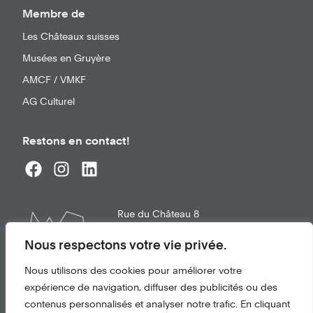
Membre de
Les Châteaux suisses
Musées en Gruyère
AMCF / VMKF
AG Culturel
Restons en contact!
Rue du Château 8
1663
Gruyères
info@chateau-gruyeres.ch
Nous respectons votre vie privée.
+41 26 921 21 02
Nous utilisons des cookies pour améliorer votre
expérience de navigation, diffuser des publicités ou des
Conditions d'utilisation
contenus personnalisés et analyser notre trafic. En cliquant