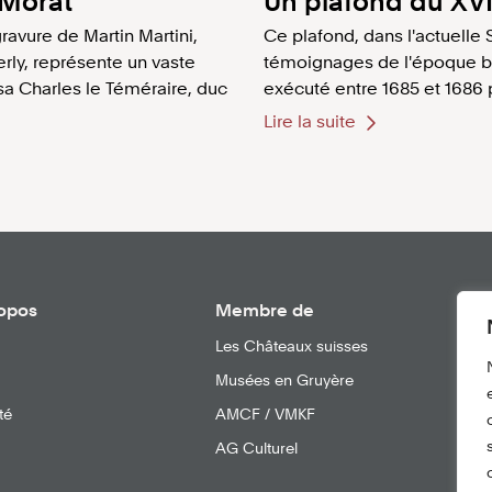
e Morat
Un plafond du XVI
avure de Martin Martini,
Ce plafond, dans l'actuelle 
rly, représente un vaste
témoignages de l'époque bai
a Charles le Téméraire, duc
exécuté entre 1685 et 1686 
Lire la suite
ropos
Membre de
Les Châteaux suisses
Musées en Gruyère
té
AMCF / VMKF
AG Culturel