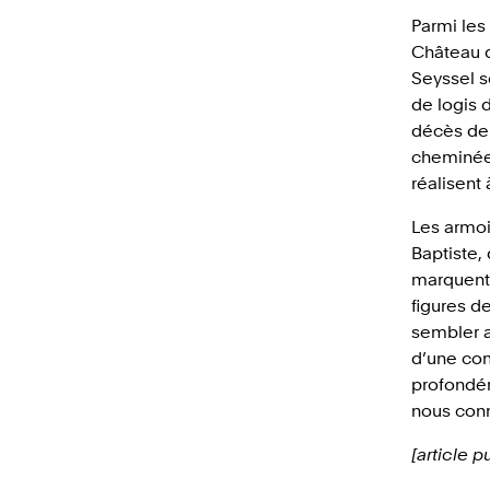
Parmi les
Château d
Seyssel s
de logis 
décès de 
cheminée 
réalisent 
Les armoi
Baptiste,
marquent 
figures d
sembler a
d’une com
profondém
nous conn
[article p