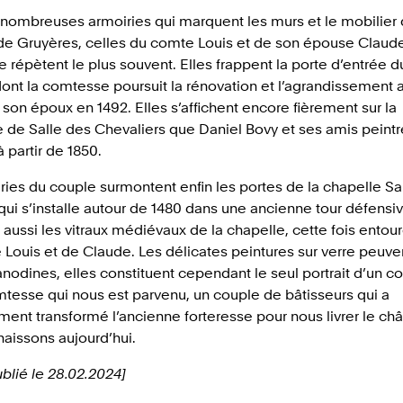
 nombreuses armoiries qui marquent les murs et le mobilier
e Gruyères, celles du comte Louis et de son épouse Claud
e répètent le plus souvent. Elles frappent la porte d’entrée d
dont la comtesse poursuit la rénovation et l’agrandissement 
son époux en 1492. Elles s’affichent encore fièrement sur la
de Salle des Chevaliers que Daniel Bovy et ses amis peintr
à partir de 1850.
ries du couple surmontent enfin les portes de la chapelle Sa
 qui s’installe autour de 1480 dans une ancienne tour défensiv
aussi les vitraux médiévaux de la chapelle, cette fois entou
e Louis et de Claude. Les délicates peintures sur verre peuve
nodines, elles constituent cependant le seul portrait d’un c
tesse qui nous est parvenu, un couple de bâtisseurs qui a
ent transformé l’ancienne forteresse pour nous livrer le ch
aissons aujourd’hui.
ublié le 28.02.2024]