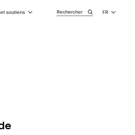
Search
et soutiens
FR
for:
ude