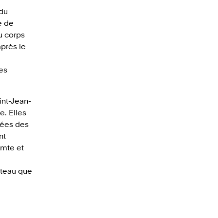
 du
e de
u corps
après le
es
int-Jean-
e. Elles
rées des
nt
omte et
âteau que